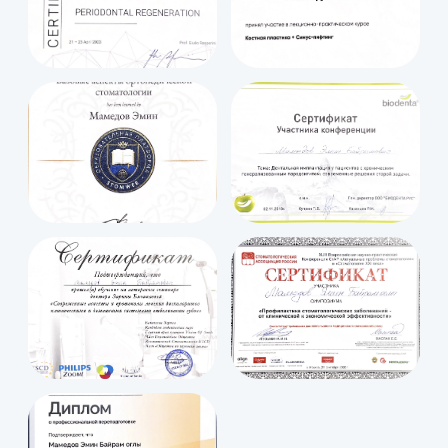
Одно сообщение, которое
решит любые вопросы
с вашей улыбкой
Остались вопросы? Свяжитесь с нами через форму
или просто через мессенджеры WhatsApp и Telegram
+7
Я согласен(на) с
Политикой обработки данных
Заказать звонок