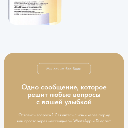
Клиника семейной стоматологии
«Денталити» в городе Москва
(вблизи районов Измайлово,
Соколиная гора, Лефортово)
Наши услуги
О нас
Имплантация зубов любой сложности
Наша команда
Лечение кариеса
Цены
Реабилитация с патологией прикуса
(брекеты, элайнеры)
Отзывы
Блог
Профессиональная гигиена зубов
Контакты
+7 (991) 123-53-93
Москва