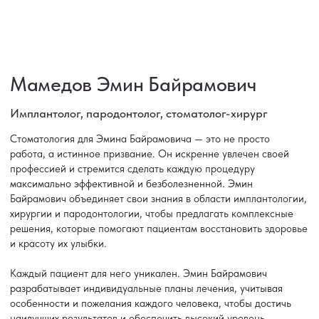
Стоматология для Эмина Байрамовича — это не просто
работа, а истинное призвание. Он искренне увлечен своей
профессией и стремится сделать каждую процедуру
максимально эффективной и безболезненной. Эмин
Байрамович объединяет свои знания в области имплантологии,
хирургии и пародонтологии, чтобы предлагать комплексные
решения, которые помогают пациентам восстановить здоровье
и красоту их улыбки.
Каждый пациент для него уникален. Эмин Байрамович
разрабатывает индивидуальные планы лечения, учитывая
особенности и пожелания каждого человека, чтобы достичь
наилучших результатов и обеспечить высокий уровень
удовлетворенности
Записаться на прием
Консультация стоматолога-хирурга в подарок
СберЗдоровье
Продокторов
4.8
4.4
Более 20 отзывов
Более 20 отзывов
Образование