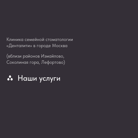
ОГРН 1177746612966
Политика в отношении обработки персональных данных
Лицензия Л041-01137-77/00898861 выдана Департаментом
здравоохранения города Москвы 28.11.2023г.
Федеральная служба по надзору в сфере
защиты прав потребителей
Территориальный Фонд ОМС
Территориальное управление Федеральной службы
по надзору в сфере здравоохранения
Минестерство здравоохранения Российской Федерации
Федеральный Фонд ОМС
Федеральная служба по надзору в сфере здравоохранения
Информация, размещенная на сайте, носит
ознакомительный характер и не является публичной
офертой. Окончательный объём, методика и этапы
вмешательства определяются врачом
индивидуально на основании клинической ситуации и
состояния полости рта пациента.