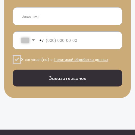
info.dentality@ya.ru
ПН-ВС 9-00 - 21-00
Будьте в курсе, подпишитесь на
рассылку новостей
›
Правовые документы
Разработка сайта Movery Agency
© Стоматологическая клиника «Денталити»
ООО «ПРО-ТЕТИК»