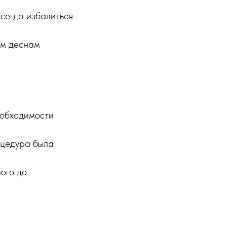
сегда избавиться
ем деснам
еобходимости
оцедура была
ого до