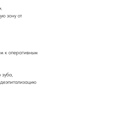
и.
ую зону от
им к оперативным
 зуба,
и деэпитализацию