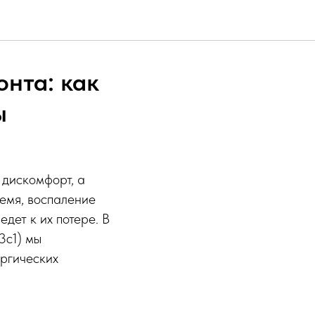
нта: как
ы
 дискомфорт, а
емя, воспаление
дет к их потере. В
3с1) мы
ургических