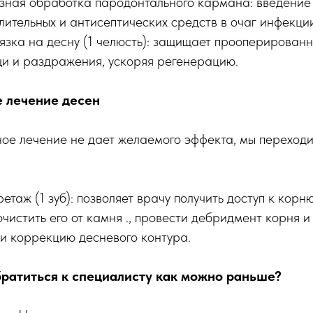
ная обработка пародонтального кармана: введение
лительных и антисептических средств в очаг инфекци
язка на десну (1 челюсть): защищает прооперированн
щи и раздражения, ускоряя регенерацию.
е лечение десен
ное лечение не дает желаемого эффекта, мы переход
таж (1 зуб): позволяет врачу получить доступ к корню
чистить его от камня ., провести дебридмент корня 
ти коррекцию десневого контура.
ратиться к специалисту как можно раньше?