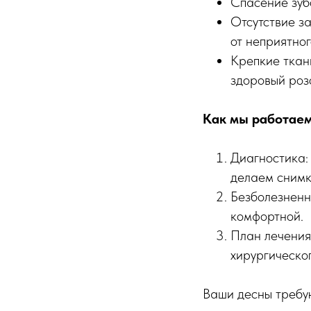
Спасение зуб
Отсутствие з
от неприятног
Крепкие ткан
здоровый розо
Как мы работае
Диагностика:
делаем снимк
Безболезненн
комфортной.
План лечения
хирургическог
Ваши десны требу