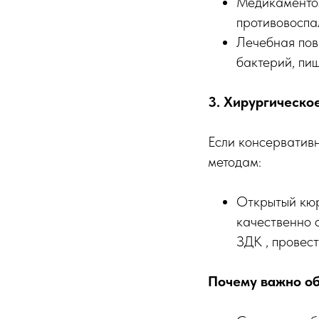
Медикаментоз
противовоспа
Лечебная пов
бактерий, пи
3. Хирургическо
Если консерватив
методам:
Открытый кюре
качественно о
ЗДК , провес
Почему важно об