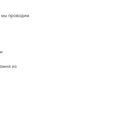
, мы проводим
ки
камня из