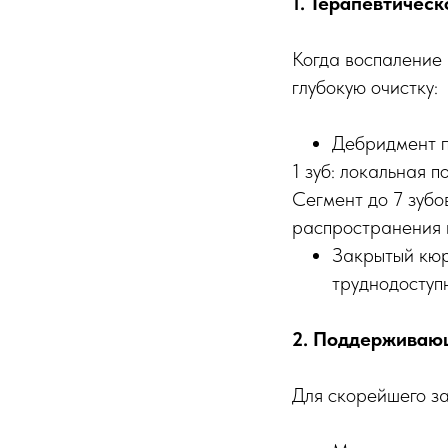
1. Терапевтичес
Когда воспаление
глубокую очистку:
Дебридмент п
1 зуб: локальная 
Сегмент до 7 зубо
распространения 
Закрытый кюр
труднодоступ
2. Поддерживаю
Для скорейшего з